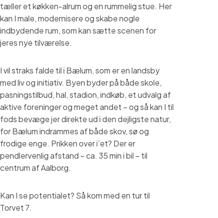
tæller et køkken-alrum og en rummelig stue. Her
kan I male, modernisere og skabe nogle
indbydende rum, som kan sætte scenen for
jeres nye tilværelse.
I vil straks falde til i Bælum, som er en landsby
med liv og initiativ. Byen byder på både skole,
pasningstilbud, hal, stadion, indkøb, et udvalg af
aktive foreninger og meget andet – og så kan I til
fods bevæge jer direkte ud i den dejligste natur,
for Bælum indrammes af både skov, sø og
frodige enge. Prikken over i’et? Der er
pendlervenlig afstand – ca. 35 min i bil – til
centrum af Aalborg.
Kan I se potentialet? Så kom med en tur til
Torvet 7.