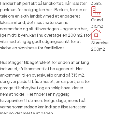
I lander helt perfekt på landkortet, når I sætter
35m2
punktum for boligjagten her i Bælum, for der er
tale om en aktiv landsby med et engageret
Grund
lokalsamfund, det mest naturskønne
315m2
nærområde og alt til hverdagen – og netop her,
lige midt i byen, kan I nu overtage en 200 m2 stor
villa med et rigtig godt udgangspunkt for at
Størrelse
skabe en skøn base for familielivet.
200m2
Huset ligger tilbagetrukket for enden af en lang
indkørsel, så I kommer til at bo ugeneret. Her
ankommer I til en overskuelig grund på 315 m2,
der giver plads til både huset, en carport, en stor
garage til hobbylivet og en solrig have, der er
nem at holde. Her finder I en hyggelig
havepavillon til de mere kølige dage, mens I på
varme sommerdage kan indtage fliseterrassen
med sol det meste af dagen.