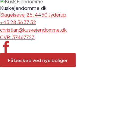
Kuskejendomme.dk
Slagelsevej 25, 4450 Jyderup
+45 28 56 37 52
christian@kuskejendomme.dk
CVR: 37467723
Få besked ved nye boliger