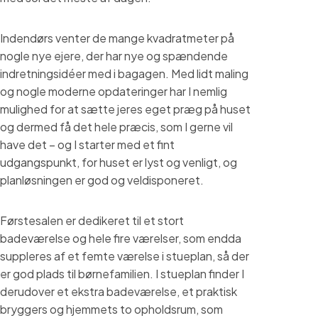
Indendørs venter de mange kvadratmeter på
nogle nye ejere, der har nye og spændende
indretningsidéer med i bagagen. Med lidt maling
og nogle moderne opdateringer har I nemlig
mulighed for at sætte jeres eget præg på huset
og dermed få det hele præcis, som I gerne vil
have det – og I starter med et fint
udgangspunkt, for huset er lyst og venligt, og
planløsningen er god og veldisponeret.
Førstesalen er dedikeret til et stort
badeværelse og hele fire værelser, som endda
suppleres af et femte værelse i stueplan, så der
er god plads til børnefamilien. I stueplan finder I
derudover et ekstra badeværelse, et praktisk
bryggers og hjemmets to opholdsrum, som