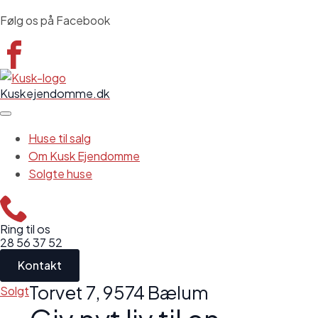
Følg os på Facebook
Kuskejendomme.dk
Huse til salg
Om Kusk Ejendomme
Solgte huse
Ring til os
28 56 37 52
Kontakt
Torvet 7, 9574 Bælum
Solgt