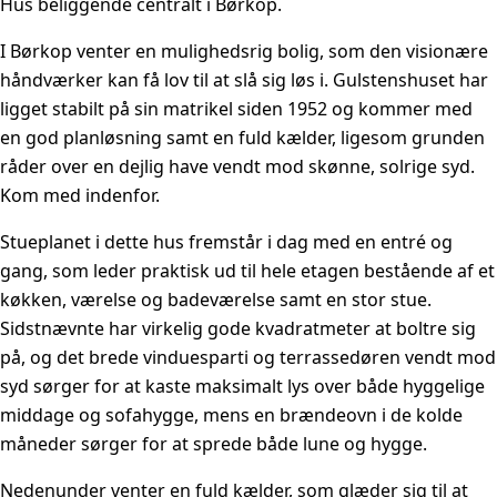
Hus beliggende centralt i Børkop.
I Børkop venter en mulighedsrig bolig, som den visionære
håndværker kan få lov til at slå sig løs i. Gulstenshuset har
ligget stabilt på sin matrikel siden 1952 og kommer med
en god planløsning samt en fuld kælder, ligesom grunden
råder over en dejlig have vendt mod skønne, solrige syd.
Kom med indenfor.
Stueplanet i dette hus fremstår i dag med en entré og
gang, som leder praktisk ud til hele etagen bestående af et
køkken, værelse og badeværelse samt en stor stue.
Sidstnævnte har virkelig gode kvadratmeter at boltre sig
på, og det brede vinduesparti og terrassedøren vendt mod
syd sørger for at kaste maksimalt lys over både hyggelige
middage og sofahygge, mens en brændeovn i de kolde
måneder sørger for at sprede både lune og hygge.
Nedenunder venter en fuld kælder, som glæder sig til at