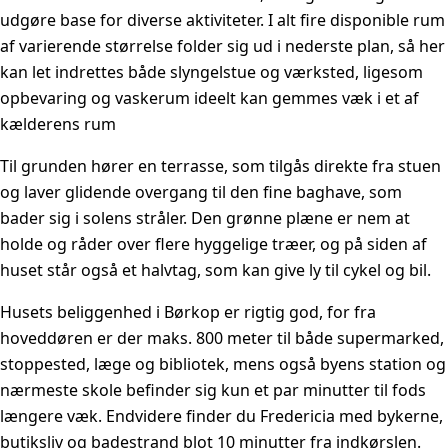
udgøre base for diverse aktiviteter. I alt fire disponible rum
af varierende størrelse folder sig ud i nederste plan, så her
kan let indrettes både slyngelstue og værksted, ligesom
opbevaring og vaskerum ideelt kan gemmes væk i et af
kælderens rum
Til grunden hører en terrasse, som tilgås direkte fra stuen
og laver glidende overgang til den fine baghave, som
bader sig i solens stråler. Den grønne plæne er nem at
holde og råder over flere hyggelige træer, og på siden af
huset står også et halvtag, som kan give ly til cykel og bil.
Husets beliggenhed i Børkop er rigtig god, for fra
hoveddøren er der maks. 800 meter til både supermarked,
stoppested, læge og bibliotek, mens også byens station og
nærmeste skole befinder sig kun et par minutter til fods
længere væk. Endvidere finder du Fredericia med bykerne,
butiksliv og badestrand blot 10 minutter fra indkørslen.