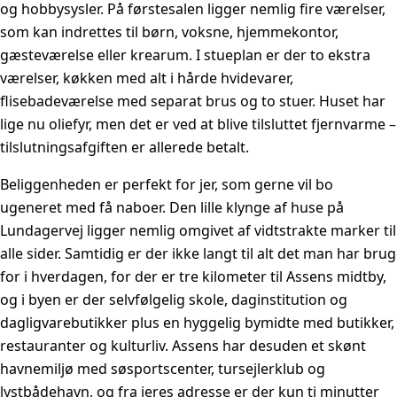
og hobbysysler. På førstesalen ligger nemlig fire værelser,
som kan indrettes til børn, voksne, hjemmekontor,
gæsteværelse eller krearum. I stueplan er der to ekstra
værelser, køkken med alt i hårde hvidevarer,
flisebadeværelse med separat brus og to stuer. Huset har
lige nu oliefyr, men det er ved at blive tilsluttet fjernvarme –
tilslutningsafgiften er allerede betalt.
Beliggenheden er perfekt for jer, som gerne vil bo
ugeneret med få naboer. Den lille klynge af huse på
Lundagervej ligger nemlig omgivet af vidtstrakte marker til
alle sider. Samtidig er der ikke langt til alt det man har brug
for i hverdagen, for der er tre kilometer til Assens midtby,
og i byen er der selvfølgelig skole, daginstitution og
dagligvarebutikker plus en hyggelig bymidte med butikker,
restauranter og kulturliv. Assens har desuden et skønt
havnemiljø med søsportscenter, tursejlerklub og
lystbådehavn, og fra jeres adresse er der kun ti minutter