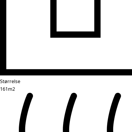
Størrelse
161m2