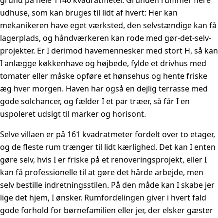
udhuse, som kan bruges til lidt af hvert: Her kan
mekanikeren have eget værksted, den selvstændige kan få
lagerplads, og håndværkeren kan rode med gør-det-selv-
projekter. Er I derimod havemennesker med stort H, så kan
I anlægge køkkenhave og højbede, fylde et drivhus med
tomater eller måske opføre et hønsehus og hente friske
æg hver morgen. Haven har også en dejlig terrasse med
gode solchancer, og fælder I et par træer, så får I en
uspoleret udsigt til marker og horisont.
Selve villaen er på 161 kvadratmeter fordelt over to etager,
og de fleste rum trænger til lidt kærlighed. Det kan I enten
gøre selv, hvis I er friske på et renoveringsprojekt, eller I
kan få professionelle til at gøre det hårde arbejde, men
selv bestille indretningsstilen. På den måde kan I skabe jer
lige det hjem, I ønsker. Rumfordelingen giver i hvert fald
gode forhold for børnefamilien eller jer, der elsker gæster