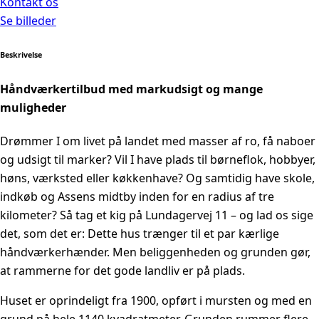
Kontakt os
Se billeder
Beskrivelse
Håndværkertilbud med markudsigt og mange
muligheder
Drømmer I om livet på landet med masser af ro, få naboer
og udsigt til marker? Vil I have plads til børneflok, hobbyer,
høns, værksted eller køkkenhave? Og samtidig have skole,
indkøb og Assens midtby inden for en radius af tre
kilometer? Så tag et kig på Lundagervej 11 – og lad os sige
det, som det er: Dette hus trænger til et par kærlige
håndværkerhænder. Men beliggenheden og grunden gør,
at rammerne for det gode landliv er på plads.
Huset er oprindeligt fra 1900, opført i mursten og med en
grund på hele 1140 kvadratmeter. Grunden rummer flere