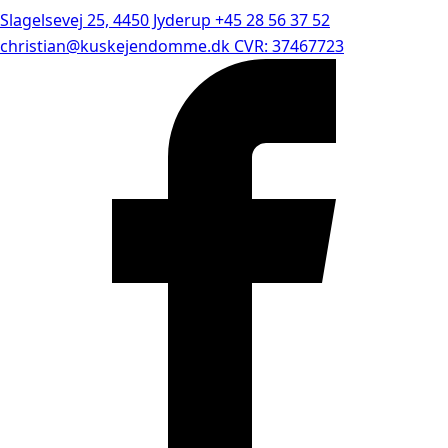
Slagelsevej 25, 4450 Jyderup
+45 28 56 37 52
christian@kuskejendomme.dk
CVR: 37467723