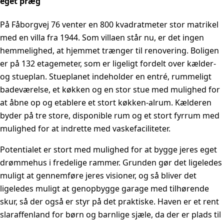
eget præg
På Fåborgvej 76 venter en 800 kvadratmeter stor matrikel
med en villa fra 1944. Som villaen står nu, er det ingen
hemmelighed, at hjemmet trænger til renovering. Boligen
er på 132 etagemeter, som er ligeligt fordelt over kælder-
og stueplan. Stueplanet indeholder en entré, rummeligt
badeværelse, et køkken og en stor stue med mulighed for
at åbne op og etablere et stort køkken-alrum. Kælderen
byder på tre store, disponible rum og et stort fyrrum med
mulighed for at indrette med vaskefaciliteter.
Potentialet er stort med mulighed for at bygge jeres eget
drømmehus i fredelige rammer. Grunden gør det ligeledes
muligt at gennemføre jeres visioner, og så bliver det
ligeledes muligt at genopbygge garage med tilhørende
skur, så der også er styr på det praktiske. Haven er et rent
slaraffenland for børn og barnlige sjæle, da der er plads til